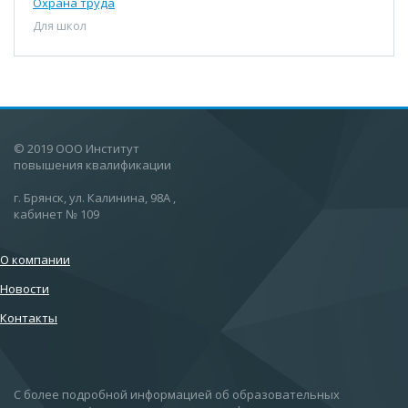
Охрана труда
Для школ
© 2019 ООО Институт
повышения квалификации
г. Брянск, ул. Калинина, 98А ,
кабинет № 109
О компании
Новости
Контакты
С более подробной информацией об образовательных