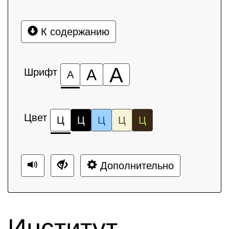
К содержанию
А
Шрифт
А
А
Цвет
Ц
Ц
Ц
Ц
Ц
Дополнительно
Институт