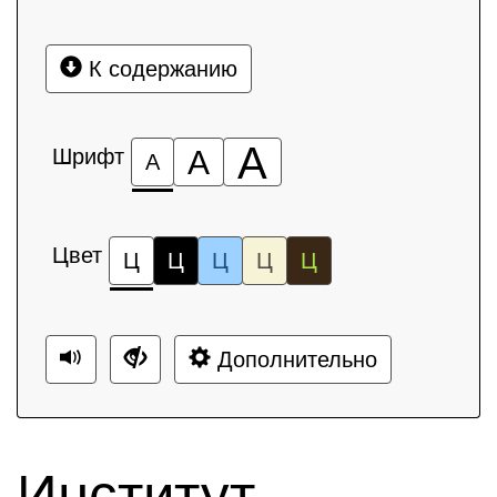
К содержанию
А
Шрифт
А
А
Цвет
Ц
Ц
Ц
Ц
Ц
Дополнительно
Институт