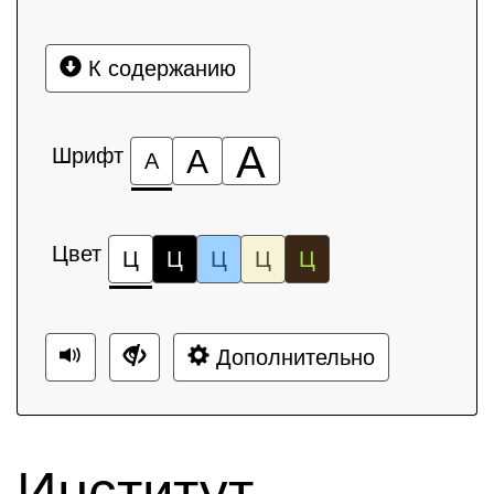
К содержанию
А
Шрифт
А
А
Цвет
Ц
Ц
Ц
Ц
Ц
Дополнительно
Институт