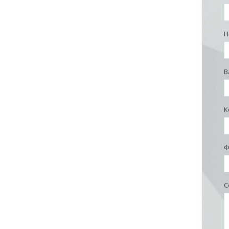
Н
В
К
Ф
С