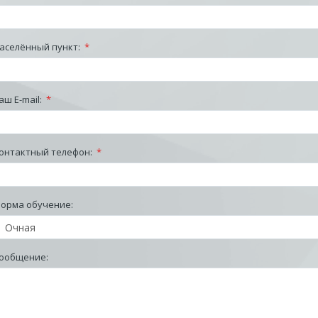
аселённый пункт:
*
аш E-mail:
*
онтактный телефон:
*
орма обучение:
ообщение: