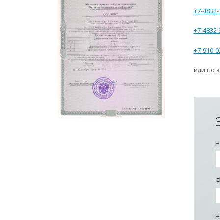
+7-4832-
+7-4832-
+7-910-0
или по 
Н
Ф
Н