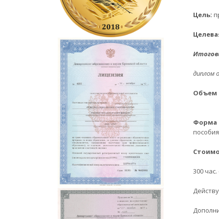
Цель:
п
Целева
Итого
диплом 
Объем 
Форма 
пособия
Стоимо
300 час. 
Действу
Дополни