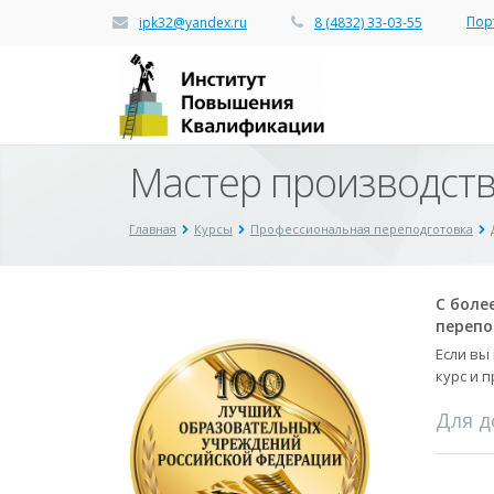
Пор
ipk32@yandex.ru
8 (4832) 33-03-55
Мастер производств
Главная
Курсы
Профессиональная переподготовка
С боле
перепо
Если вы
курс и 
Для д