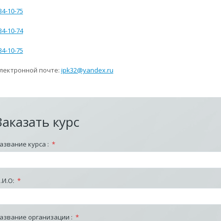
34-10-75
34-10-74
34-10-75
электронной почте:
ipk32@yandex.ru
Заказать курс
азвание курса :
*
.И.О:
*
азвание организации :
*