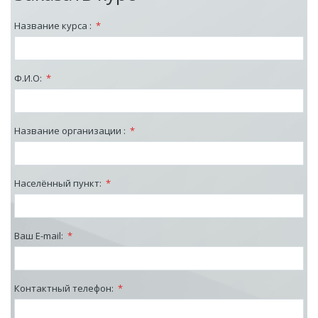
Название курса :
*
Ф.И.О:
*
Название организации :
*
Населённый пункт:
*
Ваш E-mail:
*
Контактный телефон:
*