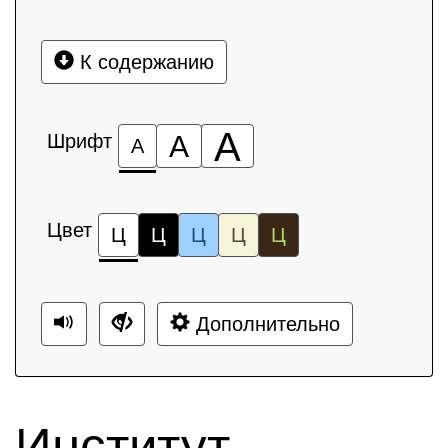
К содержанию
А
Шрифт
А
А
Цвет
Ц
Ц
Ц
Ц
Ц
Дополнительно
Институт