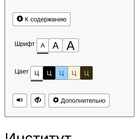
К содержанию
А
Шрифт
А
А
Цвет
Ц
Ц
Ц
Ц
Ц
Дополнительно
Институт