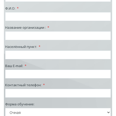
Ф.И.О:
*
Название организации :
*
Населённый пункт:
*
Ваш E-mail:
*
Контактный телефон:
*
Форма обучение: