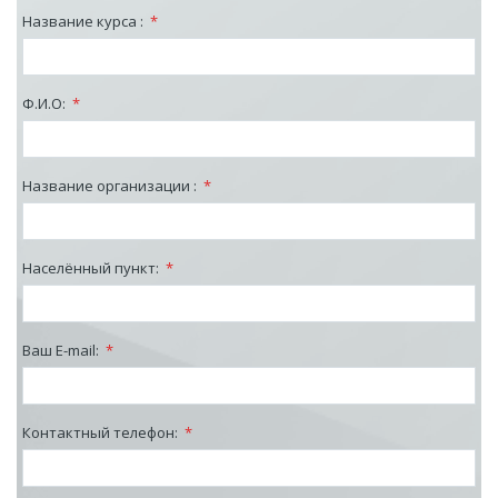
Название курса :
*
Ф.И.О:
*
Название организации :
*
Населённый пункт:
*
Ваш E-mail:
*
Контактный телефон:
*